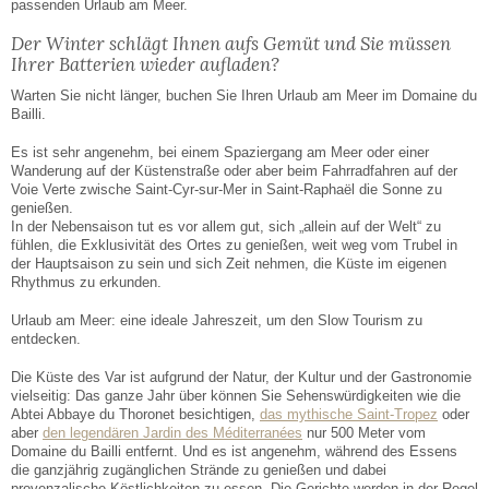
passenden Urlaub am Meer.
Der Winter schlägt Ihnen aufs Gemüt und Sie müssen
Ihrer Batterien wieder aufladen?
Warten Sie nicht länger, buchen Sie Ihren Urlaub am Meer im Domaine du
Bailli.
Es ist sehr angenehm, bei einem Spaziergang am Meer oder einer
Wanderung auf der Küstenstraße oder aber beim Fahrradfahren auf der
Voie Verte zwische Saint-Cyr-sur-Mer in Saint-Raphaël die Sonne zu
genießen.
In der Nebensaison tut es vor allem gut, sich „allein auf der Welt“ zu
fühlen, die Exklusivität des Ortes zu genießen, weit weg vom Trubel in
der Hauptsaison zu sein und sich Zeit nehmen, die Küste im eigenen
Rhythmus zu erkunden.
Urlaub am Meer: eine ideale Jahreszeit, um den Slow Tourism zu
entdecken.
Die Küste des Var ist aufgrund der Natur, der Kultur und der Gastronomie
vielseitig: Das ganze Jahr über können Sie Sehenswürdigkeiten wie die
Abtei Abbaye du Thoronet besichtigen,
das mythische Saint-Tropez
oder
aber
den legendären Jardin des Méditerranées
nur 500 Meter vom
Domaine du Bailli entfernt. Und es ist angenehm, während des Essens
die ganzjährig zugänglichen Strände zu genießen und dabei
provenzalische Köstlichkeiten zu essen. Die Gerichte werden in der Regel