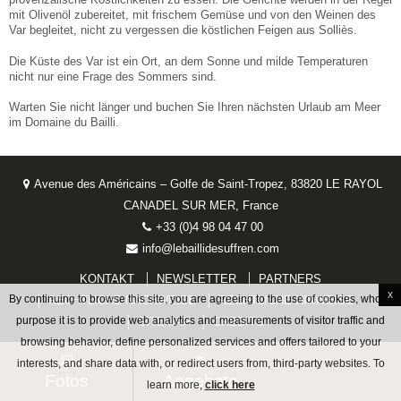
mit Olivenöl zubereitet, mit frischem Gemüse und von den Weinen des
Var begleitet, nicht zu vergessen die köstlichen Feigen aus Solliès.
Die Küste des Var ist ein Ort, an dem Sonne und milde Temperaturen
nicht nur eine Frage des Sommers sind.
Warten Sie nicht länger und buchen Sie Ihren nächsten Urlaub am Meer
im Domaine du Bailli.
Avenue des Américains – Golfe de Saint-Tropez, 83820 LE RAYOL
CANADEL SUR MER, France
+33 (0)4 98 04 47 00
info@lebaillidesuffren.com
KONTAKT
NEWSLETTER
PARTNERS
x
By continuing to browse this site, you are agreeing to the use of cookies, whose
RECHTLICHE NACHWEISE
RECHTLICHE HINWEISE
purpose it is to provide web analytics and measurements of visitor traffic and
SITEMAP
CREDITS
browsing behavior, define personalized services and offers tailored to your
interests, and share data with, or redirect users from, third-party websites. To
Fotos
Angebote
learn more,
click here