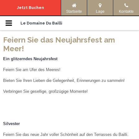
Navigationsmenü
Jetzt Buchen
Startseite
Lage
Kontakte
Die Domaine
Le Domaine Du Bailli
Feiern Sie das Neujahrsfest am
Unterkünfte
Meer!
Fotos
Ein glitzerndes Neujahrsfest
Feiern Sie am Ufer des Meeres!
Unsere Angebote
Bieten Sie Ihren Lieben die Gelegenheit, Erinnerungen zu sammeln!
Anreise Und Informationen
Verbringen Sie gesellige, großzügige Momente!
Aktivitaten
Sprache:
Silvester
ENGLISH
DEUTSCH
Feiern Sie das neue Jahr voller Schönheit auf den Terrasses du Bailli.