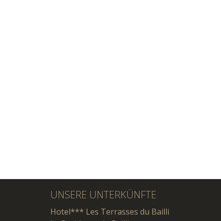
UNSERE UNTERKÜNFTE
Hotel*** Les Terrasses du Bailli