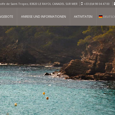
olfe de Saint-Tropez, 83820 LE RAYOL CANADEL SUR MER
+33 (0)4 98 04 47 00
ANGEBOTE
ANREISE UND INFORMATIONEN
AKTIVITATEN
DEUTSC