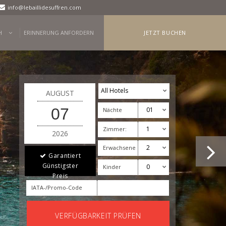
info@lebaillidesuffren.com
H
ERINNERUNG ANFORDERN
JETZT BUCHEN
AUGUST
07
Nächte
Zimmer:
2026
Erwachsene
Garantiert
Günstigster
Kinder
Preis
IATA-/Promo-Code