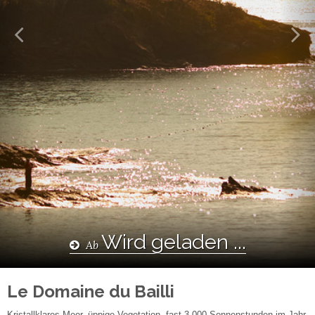
Facebook
Teilen
DEUTSCH
Wird geladen ...
Ab
Le Domaine du Bailli
Kristallklares Meer, üppige Vegetation, fast 3.000 Sonnenstunden im Jahr