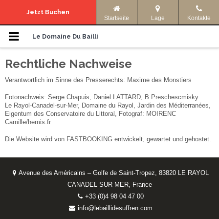
Navigationsmenü
Jetzt Buchen
Startseite
Lage
Kontakte
Die Domaine
Le Domaine Du Bailli
Rechtliche Nachweise
Unterkünfte
Verantwortlich im Sinne des Presserechts: Maxime des Monstiers
Fotos
Fotonachweis: Serge Chapuis, Daniel LATTARD, B.Preschescmisky.
Le Rayol-Canadel-sur-Mer, Domaine du Rayol, Jardin des Méditerranées,
Unsere Angebote
Eigentum des Conservatoire du Littoral, Fotograf: MOIRENC
Camille/hemis.fr
Anreise Und Informationen
Die Website wird von FASTBOOKING entwickelt, gewartet und gehostet.
Aktivitaten
Avenue des Américains – Golfe de Saint-Tropez, 83820 LE RAYOL
CANADEL SUR MER, France
Sprache:
+33 (0)4 98 04 47 00
info@lebaillidesuffren.com
ENGLISH
FRANÇAIS