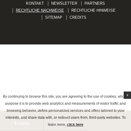
Facebook
Teilen
KONTAKT
NEWSLETTER
PARTNERS
DEUTSCH
RECHTLICHE NACHWEISE
RECHTLICHE HINWEISE
SITEMAP
CREDITS
x
By continuing to browse this site, you are agreeing to the use of cookies, whose
purpose it is to provide web analytics and measurements of visitor traffic and
browsing behavior, define personalized services and offers tailored to your
interests, and share data with, or redirect users from, third-party websites. To
Fotos
Angebote
learn more,
click here