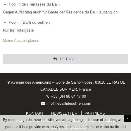
Pool in den Terrasses du Bailli
Gegen Aufschlag auch für Gäste der Résidence du Bailli zugänglich
Pool im Bailli du Suffren
Nur für Hotelgäste
Meine Auszeit planen
BEITRÄGE
Avenue des Américains – Golfe de Saint-Tropez, 83820 LE RAYOL
CANADEL SUR MER, France
+33 (0)4 98 04 47 00
info@lebaillidesuffren.com
KONTAKT
NEWSLETTER
PARTNERS
x
By continuing to browse this site, you are agreeing to the use of cookies, whose
RECHTLICHE NACHWEISE
RECHTLICHE HINWEISE
purpose it is to provide web analytics and measurements of visitor traffic and
SITEMAP
CREDITS