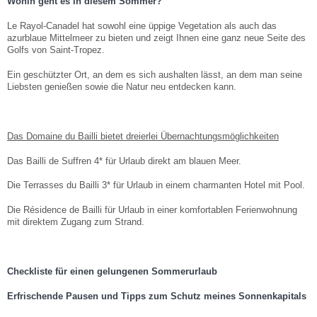
Facebook
Wohin geht es in diesem Sommer?
Teilen
DEUTSCH
Le Rayol-Canadel hat sowohl eine üppige Vegetation als auch das
azurblaue Mittelmeer zu bieten und zeigt Ihnen eine ganz neue Seite des
Golfs von Saint-Tropez.
Ein geschützter Ort, an dem es sich aushalten lässt, an dem man seine
Liebsten genießen sowie die Natur neu entdecken kann.
Das Domaine du Bailli bietet dreierlei Übernachtungsmöglichkeiten
Das Bailli de Suffren 4* für Urlaub direkt am blauen Meer.
Die Terrasses du Bailli 3* für Urlaub in einem charmanten Hotel mit Pool.
Die Résidence de Bailli für Urlaub in einer komfortablen Ferienwohnung
mit direktem Zugang zum Strand.
Checkliste für einen gelungenen Sommerurlaub
Erfrischende Pausen und Tipps zum Schutz meines Sonnenkapitals