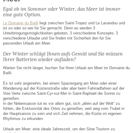
Facebook
Teilen
DEUTSCH
Egal ob im Sommer oder Winter, das Meer ist immer
eine gute Option.
Le Domaine du Bailli
liegt zwischen Saint-Tropez und Le Lavandou und
ist so oder so wie für Sie gemacht. Denn es werden 3
Unterbringungsmöglichkeiten geboten, 3 verschiedene Konzepte, 3
verschiedene Urlaube und Sie finden mit Sicherheit den für Sie
passenden Urlaub am Meer.
Der Winter schlägt Ihnen aufs Gemüt und Sie müssen
Ihrer Batterien wieder aufladen?
Warten Sie nicht länger, buchen Sie Ihren Urlaub am Meer im Domaine du
Bailli.
Es ist sehr angenehm, bei einem Spaziergang am Meer oder einer
Wanderung auf der Küstenstraße oder aber beim Fahrradfahren auf der
Voie Verte zwische Saint-Cyr-sur-Mer in Saint-Raphaël die Sonne zu
genießen.
In der Nebensaison tut es vor allem gut, sich „allein auf der Welt“ zu
fühlen, die Exklusivität des Ortes zu genießen, weit weg vom Trubel in
der Hauptsaison zu sein und sich Zeit nehmen, die Küste im eigenen
Rhythmus zu erkunden.
Urlaub am Meer: eine ideale Jahreszeit, um den Slow Tourism zu