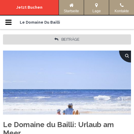
Navigationsmenü
Jetzt Buchen
Startseite
Lage
Kontakte
Die Domaine
Le Domaine Du Bailli
Unterkünfte
BEITRÄGE
Fotos
Unsere Angebote
Anreise Und Informationen
Aktivitaten
Sprache:
Le Domaine du Bailli: Urlaub am
ENGLISH
FRANÇAIS
Meer