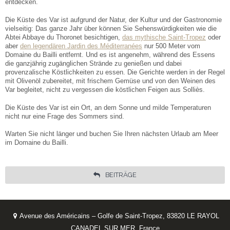
entdecken.
Die Küste des Var ist aufgrund der Natur, der Kultur und der Gastronomie
vielseitig: Das ganze Jahr über können Sie Sehenswürdigkeiten wie die
Abtei Abbaye du Thoronet besichtigen,
das mythische Saint-Tropez
oder
aber
den legendären Jardin des Méditerranées
nur 500 Meter vom
Domaine du Bailli entfernt. Und es ist angenehm, während des Essens
die ganzjährig zugänglichen Strände zu genießen und dabei
provenzalische Köstlichkeiten zu essen. Die Gerichte werden in der Regel
mit Olivenöl zubereitet, mit frischem Gemüse und von den Weinen des
Var begleitet, nicht zu vergessen die köstlichen Feigen aus Solliès.
Die Küste des Var ist ein Ort, an dem Sonne und milde Temperaturen
nicht nur eine Frage des Sommers sind.
Warten Sie nicht länger und buchen Sie Ihren nächsten Urlaub am Meer
im Domaine du Bailli.
BEITRÄGE
Avenue des Américains – Golfe de Saint-Tropez, 83820 LE RAYOL
CANADEL SUR MER, France