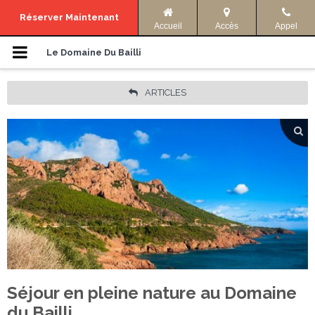
Menu de navigation
Réserver Maintenant
Accueil
Accès
Appel
Hébergements
Le Domaine Du Bailli
Photos
ARTICLES
Offres
Accès & Infos
Activités
Langue
ENGLISH
FRANÇAIS
Facebook
Partager
Séjour en pleine nature au Domaine
DEUTSCH
du Bailli