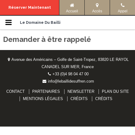
Menu de navigation
Réserver Maintenant
Accueil
Accès
Appel
Hébergements
Le Domaine Du Bailli
Demander à être rappelé
Photos
Offres
Avenue des Américains – Golfe de Saint-Tropez, 83820 LE RAYOL
CANADEL SUR MER, France
Accès & Infos
+33 (0)4 98 04 47 00
info@lebaillidesuffren.com
Activités
CONTACT
PARTENAIRES
NEWSLETTER
PLAN DU SITE
Langue
MENTIONS LÉGALES
CRÉDITS
CRÉDITS
ENGLISH
FRANÇAIS
Facebook
Partager
DEUTSCH