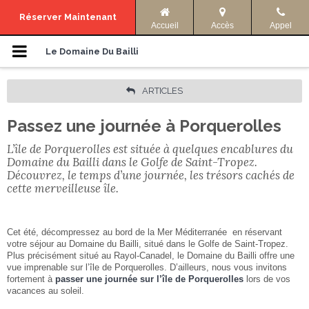
Menu de navigation
Réserver Maintenant
Accueil
Accès
Appel
Hébergements
Le Domaine Du Bailli
Photos
ARTICLES
Passez une journée à Porquerolles
Offres
L’île de Porquerolles est située à quelques encablures du
Accès & Infos
Domaine du Bailli dans le Golfe de Saint-Tropez.
Découvrez, le temps d’une journée, les trésors cachés de
cette merveilleuse île.
Activités
Langue
Cet été, décompressez au bord de la Mer Méditerranée en réservant
votre séjour au Domaine du Bailli, situé dans le Golfe de Saint-Tropez.
Plus précisément situé au Rayol-Canadel, le Domaine du Bailli offre une
ENGLISH
FRANÇAIS
vue imprenable sur l’île de Porquerolles. D’ailleurs, nous vous invitons
Facebook
Partager
fortement à
passer une journée sur l’île de Porquerolles
lors de vos
vacances au soleil.