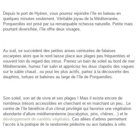
Depuis le port de Hyères, vous pourrez rejoindre l’île en bateau en
quelques minutes seulement. Véritable joyau de la Méditerranée,
Porquerolles est prisé par sa remarquable richesse naturelle. Petite mais
pourtant diversifiée, l’île offre deux visages.
Au sud, se succèdent des petites anses ceinturées de falaises
escarpées alors que le nord laisse place aux plages peu fréquentées et
souvent loin du regard des intrus. Prenez un bain de soleil au bord de mer
Méditerranée, humez l’air salin et appréciez les doux clapotis des vagues
sur le sable chaud…ou pour les plus actifs, partez à la découverte des
dauphins, tortues et baleines au large de l’île de Porquerolles.
Son soleil, son art de vivre et ses plages ! Mais il existe encore de
nombreux trésors accessibles en cherchant et en marchant un peu…Le
centre de l’île bénéficie d’un climat privilégié qui favorise une végétation
abondante d’allure méditerranéenne (eucalyptus, pins, chênes…) et le
développement de variétés végétales
. Ces allées d’arbres permettent
l’accès à la pratique de la randonnée pédestre ou aux balades à vélo.