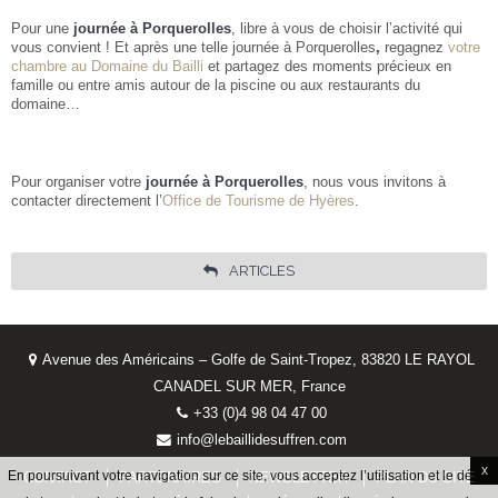
Pour une
journée à Porquerolles
, libre à vous de choisir l’activité qui
vous convient ! Et après une telle journée à Porquerolles
,
regagnez
votre
chambre au Domaine du Bailli
et partagez des moments précieux en
famille ou entre amis autour de la piscine ou aux restaurants du
domaine…
Pour organiser votre
journée à Porquerolles
, nous vous invitons à
contacter directement l’
Office de Tourisme de Hyères
.
ARTICLES
Avenue des Américains – Golfe de Saint-Tropez, 83820 LE RAYOL
CANADEL SUR MER, France
+33 (0)4 98 04 47 00
info@lebaillidesuffren.com
x
En poursuivant votre navigation sur ce site, vous acceptez l’utilisation et le dépôt
CONTACT
PARTENAIRES
NEWSLETTER
PLAN DU SITE